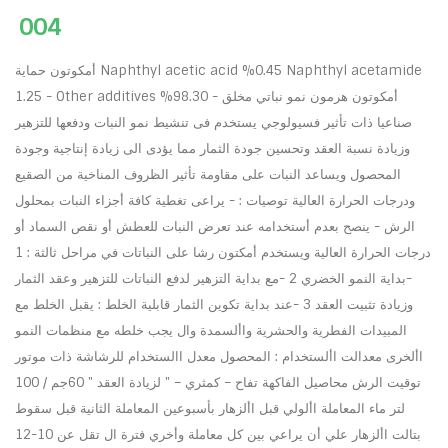
004
أمكوتون حماية Naphthyl acetic acid %0.45 Naphthyl acetamide
1.25 - Other additives %98.30 - أمكوتون هرمون نمو نباتي مخلق
صناعيا ذات تأثير فسيولوجي يستخدم فى تنشيط نمو النبات ودفعها للتزهير
وزيادة نسبة العقد وتحسين جودة الثمار مما يؤدى الى زيادة إنتاجية وجودة
المحصول ويساعد النبات على مقاومة تأثير الظروف المناخية من الصقيع
ودرجات الحرارة العالية توصيات : - يراعى تغطية كافة أجزاء النبات بمحلول
الرش - ينصح بعدم أستخدامه عند تعرض النبات للعطش أو نقص السماد أو
درجات الحرارة العالية ويستخدم أمكتون رشا على النباتات في مراحل ثالثة : 1
-بداية النمو الخضري 2 -مع بداية التزهير لدفع النباتات للتزهير وعقد الثمار
وزيادة تثبيت العقد 3 -عند بداية تكوين الثمار قابلية الخلط : يقبل الخلط مع
المبيدات الفطرية والحشرية واألسمدة وال يجب خلطه مع منظمات النمو
األخرى معدالت األستخدام : المحصول معدل االستخدام للرشاشة ذات موتور
توقيت الرش محاصيل الفاكهة تفاح – كمثري – " لزيادة العقد " 60جم / 100
لتر ماء المعاملة األولي قبل األزهار بأسبوعين المعاملة الثانية قبل سقوط
بتالت األزهار علي أن يراعي بين كل معاملة وأخري فترة ال تقل عن 10-12