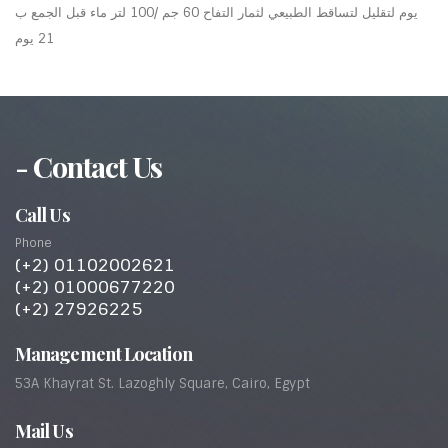
يوم لتقليل لتساقط الطبيعي لثمار التفاح 60 جم /100 لتر ماء قبل الجمع ب
21 يوم
- Contact Us
Call Us
Phone
(+2) 01102002621
(+2) 01000677220
(+2) 27926225
Management Location
53A Khayrat St. Lazoghly Square, Cairo, Egypt
Mail Us